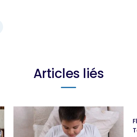
Articles liés
F
T