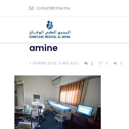
contact@cmw.ma
amine
1 FÉVRIER 2018, 9 ANS AGO
0
0
0