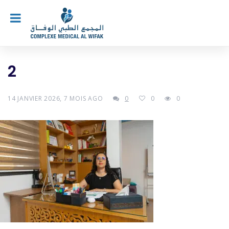
2
14 JANVIER 2026, 7 MOIS AGO
0
0
0