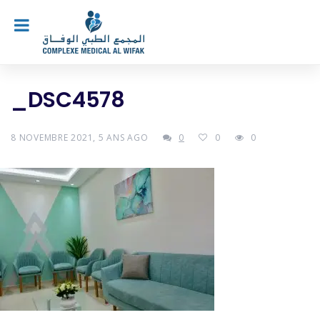
_DSC4578
8 NOVEMBRE 2021, 5 ANS AGO
0
0
0