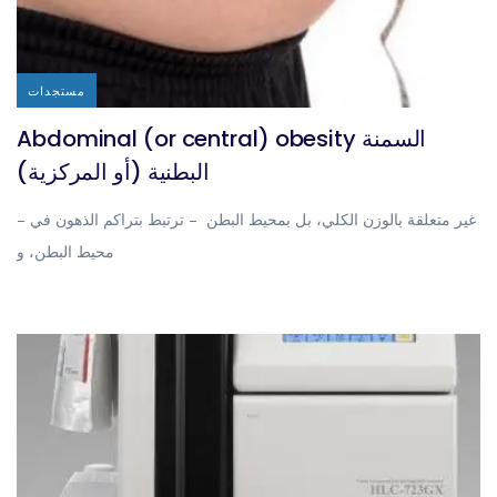
مستجدات
Abdominal (or central) obesity السمنة
البطنية (أو المركزية)
– غير متعلقة بالوزن الكلي، بل بمحيط البطن – ترتبط بتراكم الذهون في
محيط البطن، و