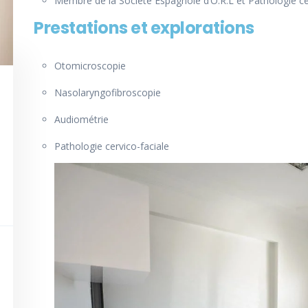
Membre de la Société Espagnole d’O.R.L et Pathologie ce
Prestations et explorations
Otomicroscopie
Nasolaryngofibroscopie
Audiométrie
Pathologie cervico-faciale