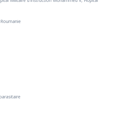
ital Militaire d’Instruction Mohammed V, Hôpital
– Roumanie
parasitaire