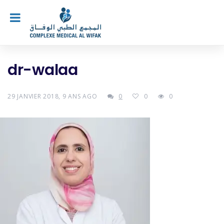
dr-walaa
29 JANVIER 2018, 9 ANS AGO
0
0
0