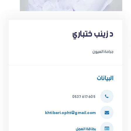
د زينب ختباري
جراحة العيون
البيانات
605 617 0537
khtibari.opht@gmail.com
بطاقة العمل