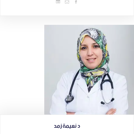
د نعيمة زمد