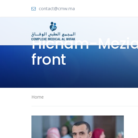
contact@cmw.ma
Hicham-Mezia
front
Home