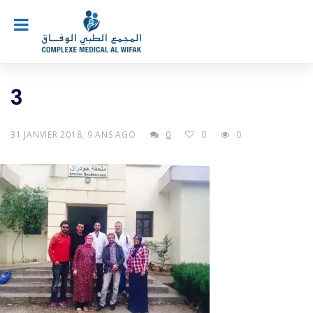
3
31 JANVIER 2018, 9 ANS AGO
0
0
0